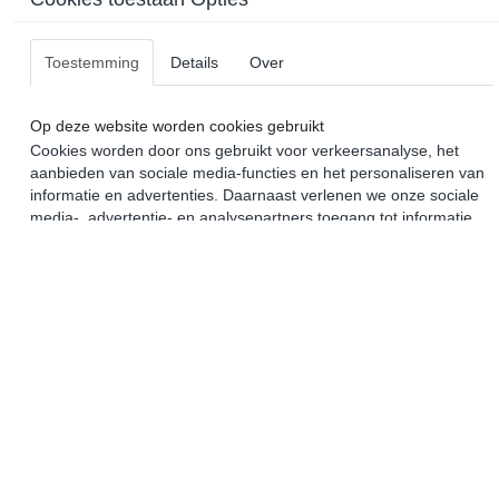
Toestemming
Details
Over
Op deze website worden cookies gebruikt
Cookies worden door ons gebruikt voor verkeersanalyse, het
aanbieden van sociale media-functies en het personaliseren van
informatie en advertenties. Daarnaast verlenen we onze sociale
media-, advertentie- en analysepartners toegang tot informatie
over hoe u onze site gebruikt. Zij kunnen deze informatie
gebruiken in combinatie met andere gegevens die zij mogelijk
hebben verzameld door uw gebruik van hun diensten of die u hen
hebt verstrekt.
Later opnieuw tonen
Selectie toestaan
Alles toestaan
Nee, niet akkoord