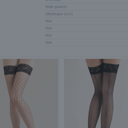
Netto gewicht
Afmetingen (l,b,h)
Niet
Niet
Niet
Niet