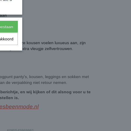
taan
toestaan
akkoord
e
in huis. Deze kousen voelen luxueus aan, zijn
e dag dat extra vleugje zelfvertrouwen.
ogpunt panty's, kousen, leggings en sokken met
an de verpakking niet retour nemen.
berichtje, en wij kijken of dit alsnog voor u te
stellen is.
esbeenmode.nl
6095545969992