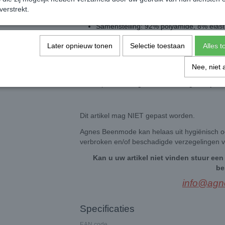
Kanten boord met twee siliconen strips
verstrekt.
Samenstelling: 92% polyamide, 8% elas
Valt normaal op maat
Later opnieuw tonen
Selectie toestaan
Alles 
Waarom kiezen voor LORES ROMA?
Nee, niet 
Met LORES ROMA haal je
Italiaanse finess
ontworpen met oog voor detail en geven je elk
Dit artikel mag NIET gepast worden.
Agnes Beenmode kan helaas uit hygiënisch o
verbroken en/of beschadigde verzegelingen v
Kan u uw artikel niet vinden stuur een 
be
info@agn
Specificaties
EAN code