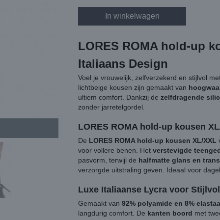
In winkelwagen
LORES ROMA hold-up ko
Italiaans Design
Voel je vrouwelijk, zelfverzekerd en stijlvol m
lichtbeige kousen zijn gemaakt van
hoogwaar
ultiem comfort. Dankzij de
zelfdragende sili
zonder jarretelgordel.
LORES ROMA hold-up kousen XL/
De
LORES ROMA hold-up kousen XL/XXL
v
voor vollere benen. Het
verstevigde teenged
pasvorm, terwijl de
halfmatte glans en tran
verzorgde uitstraling geven. Ideaal voor dagel
Luxe Italiaanse Lycra voor Stijlv
Gemaakt van
92% polyamide en 8% elasta
langdurig comfort. De
kanten boord
met twee 