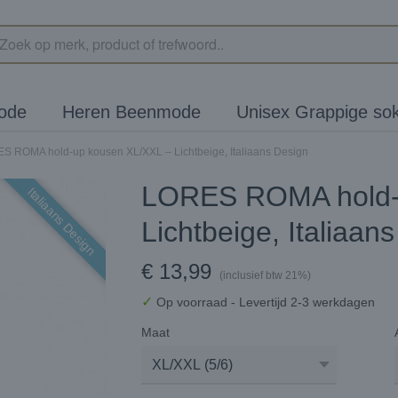
ode
Heren Beenmode
Unisex Grappige so
S ROMA hold-up kousen XL/XXL – Lichtbeige, Italiaans Design
LORES ROMA hold-
Italiaans Design
Lichtbeige, Italiaan
€ 13,99
(inclusief btw 21%)
✓
Op voorraad
- Levertijd 2-3 werkdagen
Maat