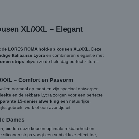
usen XL/XXL – Elegant
et de
LORES ROMA hold-up kousen XL/XXL
. Deze
dige Italiaanse Lycra
en combineren elegantie met
conen strips
blijven ze de hele dag perfect zitten –
XXL – Comfort en Pasvorm
allen normaal op maat en zijn speciaal ontworpen
eelte
en de rekbare Lycra zorgen voor een perfecte
sparante 15-denier afwerking
een natuurlijke,
ijks gebruik, werk of een avondje uit.
olle Dames
an
, bieden deze kousen optimale rekbaarheid en
siliconen strips voegt een subtiel luxe-effect toe,