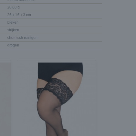
20,00 g
26 x 16 x 3 cm
bleken
strijken
chemisch reinigen
drogen