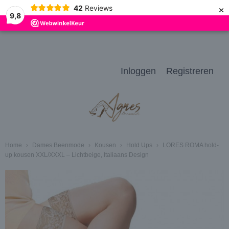
×
42
Reviews
9,8
Inloggen
Registreren
Home
›
Dames Beenmode
›
Kousen
›
Hold Ups
›
LORES ROMA hold-
up kousen XXL/XXXL – Lichtbeige, Italiaans Design