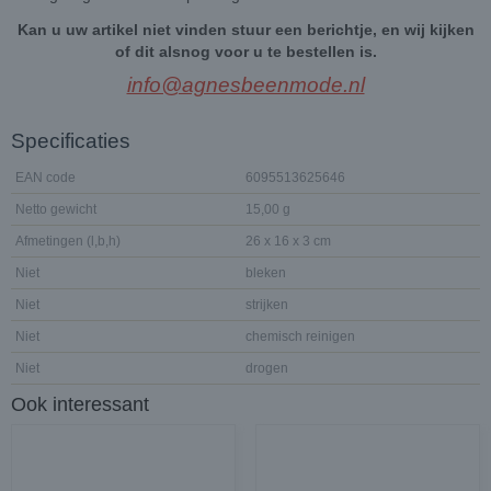
Kan u uw artikel niet vinden stuur een berichtje, en wij kijken
of dit alsnog voor u te bestellen is.
info@agnesbeenmode.nl
Specificaties
EAN code
6095513625646
Netto gewicht
15,00 g
Afmetingen (l,b,h)
26 x 16 x 3 cm
Niet
bleken
Niet
strijken
Niet
chemisch reinigen
Niet
drogen
Ook interessant