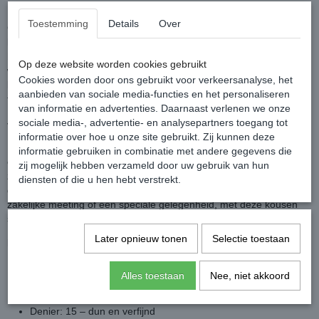
Luxe Italiaanse Lycra voor Stijlvolle Dames
Toestemming
Details
Over
Gemaakt van
92% polyamide en 8% elastaan
, bieden deze
kousen optimale rekbaarheid en langdurig comfort. De
kanten
boord
met twee siliconen strips voegt een subtiel luxe-effect toe,
Op deze website worden cookies gebruikt
waardoor de kousen elegant en vrouwelijk ogen. Met de
LORES
Cookies worden door ons gebruikt voor verkeersanalyse, het
ROMA hold-up kousen
XXL/XXXL
voeg je een vleugje Italiaanse
aanbieden van sociale media-functies en het personaliseren
finesse toe aan je garderobe.
van informatie en advertenties. Daarnaast verlenen we onze
sociale media-, advertentie- en analysepartners toegang tot
Veelzijdig en Tijdloos – Perfect voor Elke Outfit
informatie over hoe u onze site gebruikt. Zij kunnen deze
De
LORES ROMA hold-up kousen XXL/XXXL
zijn eenvoudig te
informatie gebruiken in combinatie met andere gegevens die
combineren met rokken, jurken of zakelijke outfits. Ze passen bij
zij mogelijk hebben verzameld door uw gebruik van hun
zowel casual als formele kleding en zijn geschikt voor alle
diensten of die u hen hebt verstrekt.
gelegenheden. Of je nu kiest voor een romantische avond, een
zakelijke meeting of een speciale gelegenheid, met deze kousen
straal je altijd stijl en zelfvertrouwen uit.
Later opnieuw tonen
Selectie toestaan
Kenmerken:
Italiaanse garens van topkwaliteit
Alles toestaan
Nee, niet akkoord
Lycra garen – soepel en sterk
Denier: 15 – dun en verfijnd