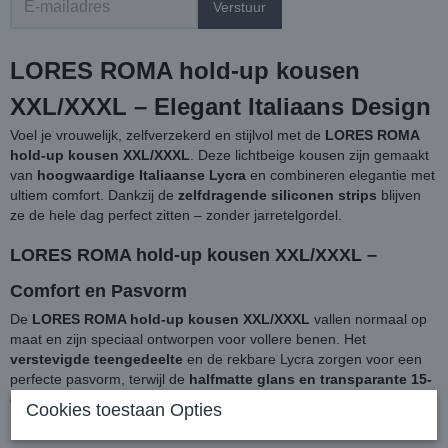
Verstuur
LORES ROMA hold-up kousen
XXL/XXXL – Elegant Italiaans Design
Voel je vrouwelijk, zelfverzekerd en stijlvol met de
LORES ROMA
hold-up kousen XXL/XXXL
. Deze lichtbeige kousen zijn gemaakt
van
hoogwaardige Italiaanse Lycra
en combineren elegantie met
ultiem comfort. Dankzij de
zelfdragende siliconen strips
blijven
ze de hele dag perfect zitten – zonder jarretelgordel.
LORES ROMA hold-up kousen XXL/XXXL –
Comfort en Pasvorm
De
LORES ROMA hold-up kousen
XXL/XXXL
vallen normaal op
maat en zijn speciaal ontworpen voor vollere benen. Het
verstevigde teengedeelte
en de rekbare Lycra zorgen voor een
perfecte pasvorm, terwijl de
halfmatte glans en transparante 15-
denier afwerking
een natuurlijke, verzorgde uitstraling geven.
Cookies toestaan Opties
Ideaal voor dagelijks gebruik, werk of een avondje uit.