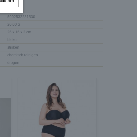
akkoord
5902532231530
20,00 g
26 x 16 x 2 cm
bleken
strijken
chemisch reinigen
drogen