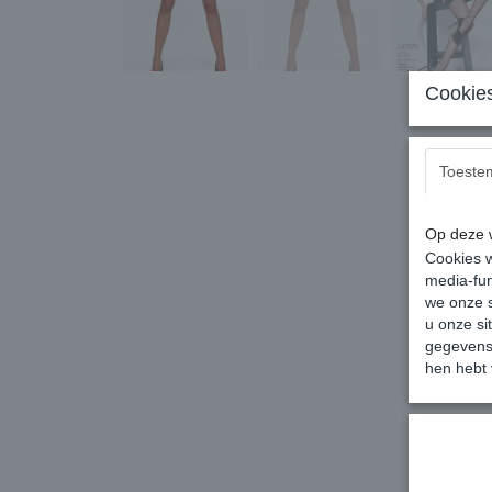
Cookies
Toeste
Op deze w
Cookies w
media-fun
we onze s
u onze si
gegevens 
hen hebt 