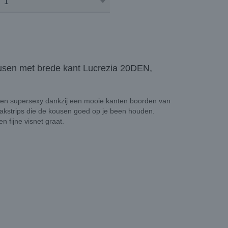
usen met brede kant Lucrezia 20DEN,
lleen supersexy dankzij een mooie kanten boorden van
lakstrips die de kousen goed op je been houden.
 fijne visnet graat.