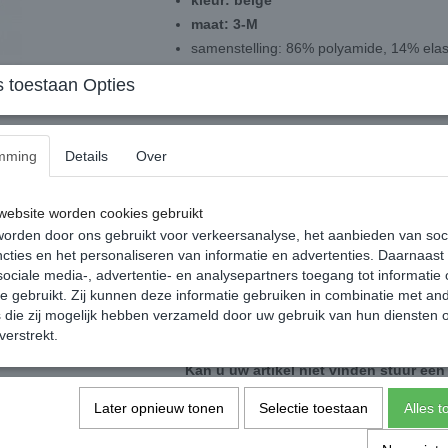
kleur: beige
maat: 3-M
samenstelling: 86% polyamide, 14% ela
drukvrije boord
 toestaan Opties
Maattabel
Maat 2-S>> Lengte: 152-170 cm
mming
Details
Over
Maat 3-M>> Lengte: 158-176cm
Maat 4-L>> Lengte: 164-182cm
ebsite worden cookies gebruikt
Actie: Bij afnamen van minimaal 3 produc
orden door ons gebruikt voor verkeersanalyse, het aanbieden van soc
panty’s, pantysokken en ondergoed veili
cties en het personaliseren van informatie en advertenties. Daarnaast
ociale media-, advertentie- en analysepartners toegang tot informatie
Dit artikel mag NIET gepast worden.
te gebruikt. Zij kunnen deze informatie gebruiken in combinatie met an
die zij mogelijk hebben verzameld door uw gebruik van hun diensten o
Agnes Beenmode kan helaas uit hygiënisch o
verstrekt.
verbroken en/of beschadigde verzegelingen v
Kan u uw artikel niet vinden stuur een 
be
Later opnieuw tonen
Selectie toestaan
Alles 
info@agn