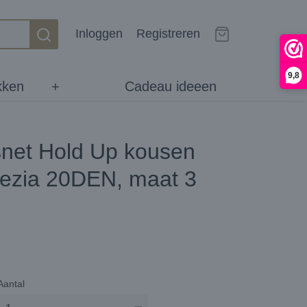
Inloggen
Registreren
9,8
kken
+
Cadeau ideeen
net Hold Up kousen
rezia 20DEN, maat 3
Aantal