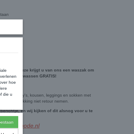
staan
ten naar keuze krijgt u van ons een waszak om
iale
g te kunnen wassen GRATIS!
 verlenen
 over hoe
dere
f die u
ogpunt panty's, kousen, leggings en sokken met
an de verpakking niet retour nemen.
berichtje, en wij kijken of dit alsnog voor u te
stellen is.
toestaan
esbeenmode.nl