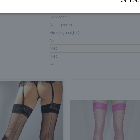
Nee, niet 
Specificaties
EAN code
Netto gewicht
Afmetingen (l,b,h)
Niet
Niet
Niet
Niet