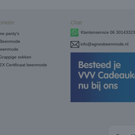
orieën
Chat
Klantenservice 06 3014332
e panty's
Beenmode
info@agnesbeenmode.nl
Beenmode
Grappige sokken
X Certificaat beenmode