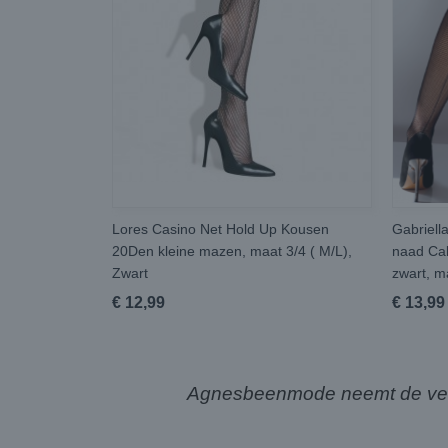
Lores Casino Net Hold Up Kousen
Gabriell
20Den kleine mazen, maat 3/4 ( M/L),
naad Ca
Zwart
zwart, m
€ 12,99
€ 13,99
Agnesbeenmode neemt de verze