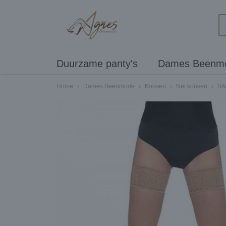
Duurzame panty's
Dames Beenm
Home
›
Dames Beenmode
›
Kousen
›
Net kousen
›
BA