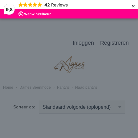
×
42
Reviews
9,8
Inloggen
Registreren
Home
›
Dames Beenmode
›
Panty's
›
Naad panty's
Sorteer op: