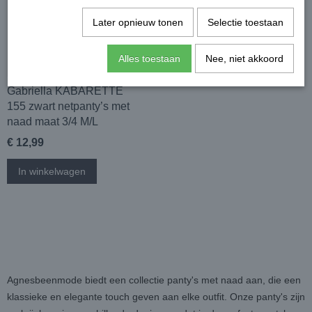
Later opnieuw tonen
Selectie toestaan
Alles toestaan
Nee, niet akkoord
Gabriella KABARETTE
155 zwart netpanty’s met
naad maat 3/4 M/L
€ 12,99
In winkelwagen
Agnesbeenmode biedt een collectie panty's met naad aan, die een
klassieke en elegante touch geven aan elke outfit. Onze panty's zijn