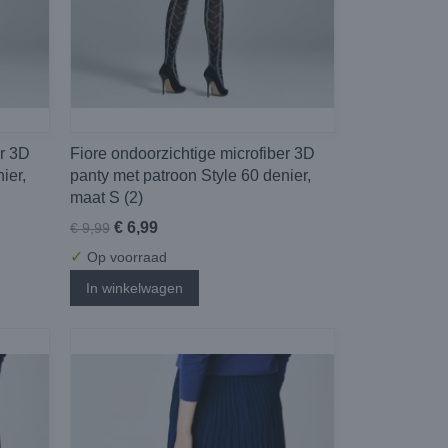
er 3D
Fiore ondoorzichtige microfiber 3D
ier,
panty met patroon Style 60 denier,
maat S (2)
€ 6,99
€ 9,99
✓
Op voorraad
In winkelwagen