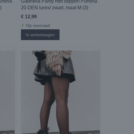
untina
Gabriella Panty met stippen Puntina
)
20 DEN lurex/ zwart, maat M (3)
€ 12,99
✓
Op voorraad
In winkelwagen