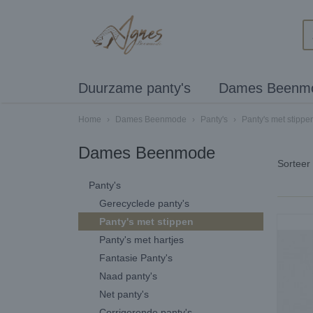
Duurzame panty's
Dames Beenm
Home
›
Dames Beenmode
›
Panty's
›
Panty's met stippe
Dames Beenmode
Sortee
Panty's
Gerecyclede panty's
Panty's met stippen
Panty's met hartjes
Fantasie Panty's
Naad panty's
Net panty's
Corrigerende panty's