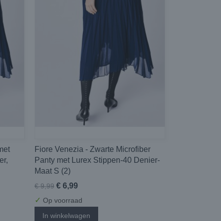
met
Fiore Venezia - Zwarte Microfiber
er,
Panty met Lurex Stippen-40 Denier-
Maat S (2)
€ 6,99
€ 9,99
✓
Op voorraad
In winkelwagen