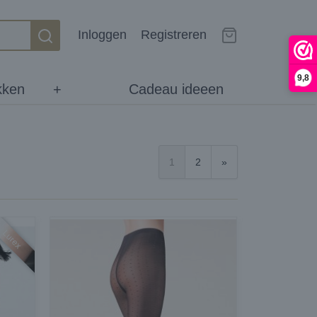
Inloggen
Registreren
9,8
kken
+
Cadeau ideeen
1
2
»
Lurex