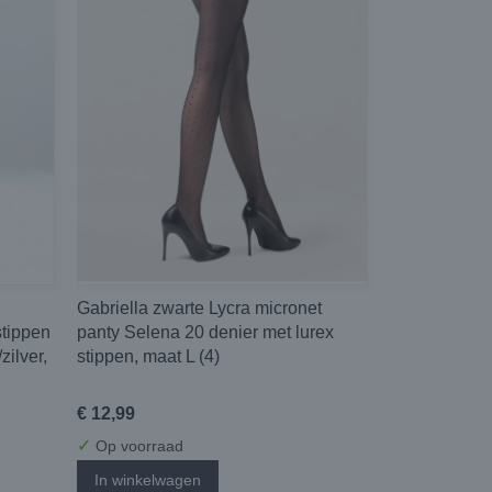
Gabriella zwarte Lycra micronet
stippen
panty Selena 20 denier met lurex
zilver,
stippen, maat L (4)
€ 12,99
✓
Op voorraad
In winkelwagen