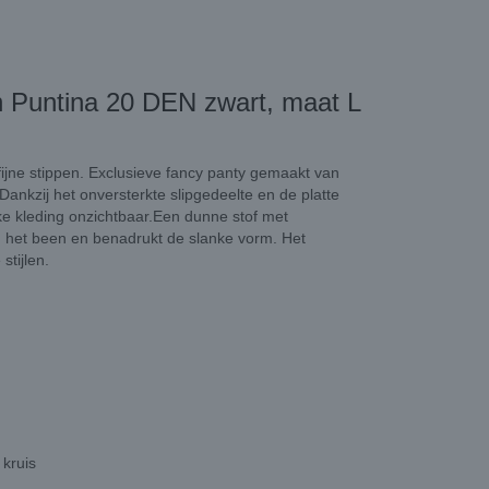
n Puntina 20 DEN zwart, maat L
 fijne stippen. Exclusieve fancy panty gemaakt van
Dankzij het onversterkte slipgedeelte en de platte
kke kleding onzichtbaar.Een dunne stof met
n het been en benadrukt de slanke vorm. Het
stijlen.
 kruis