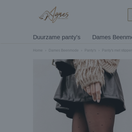
Duurzame panty's
Dames Beenm
Home
›
Dames Beenmode
›
Panty's
›
Panty's met stippe