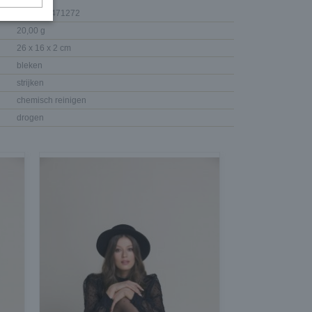
9509644471272
20,00 g
26 x 16 x 2 cm
bleken
strijken
chemisch reinigen
drogen