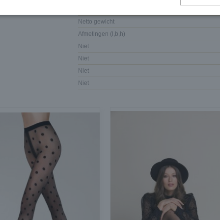
EAN code
Netto gewicht
Afmetingen (l,b,h)
Niet
Niet
Niet
Niet