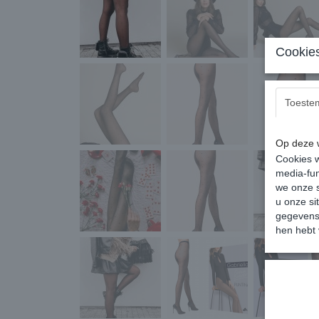
Cookies
Toeste
Op deze w
Cookies w
media-fun
we onze s
u onze si
gegevens 
hen hebt 