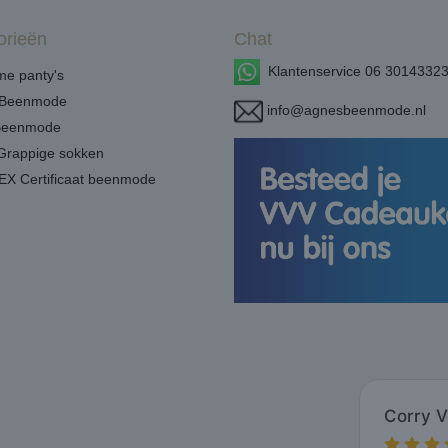
orieën
Chat
Klantenservice 06 3014332
e panty's
Beenmode
info@agnesbeenmode.nl
Beenmode
Grappige sokken
X Certificaat beenmode