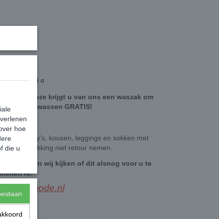
staan
ek: 100-104 c
ten naar keuze krijgt u van ons een waszak om
g te kunnen wassen GRATIS!
iale
 verlenen
 over hoe
ogpunt panty's, kousen, leggings en sokken met
dere
an de verpakking niet retour nemen.
f die u
berichtje, en wij kijken of dit alsnog voor u te
stellen is.
esbeenmode.nl
toestaan
akkoord