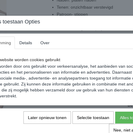
Naden: platen naden
Tenen: onzichtbaar verstevigd
Patroon- stippen
 toestaan Opties
Pasvorm: Valt normaal op maat
Samenstelling- 85% polyamide, 15% ela
mming
Details
Over
Maat- 4- L
Lengte: 170-176 / Heupomtr
Actie: Bij afnamen van minimaal 3 produc
ebsite worden cookies gebruikt
panty’s, pantysokken en ondergoed veili
orden door ons gebruikt voor verkeersanalyse, het aanbieden van soc
cties en het personaliseren van informatie en advertenties. Daarnaast
Dit artikel mag NIET gepast worden.
ociale media-, advertentie- en analysepartners toegang tot informatie
Agnes Beenmode kan helaas uit hygiënisch o
te gebruikt. Zij kunnen deze informatie gebruiken in combinatie met an
verbroken en/of beschadigde verzegelingen v
die zij mogelijk hebben verzameld door uw gebruik van hun diensten o
verstrekt.
Kan u uw artikel niet vinden stuur een 
be
info@agn
Later opnieuw tonen
Selectie toestaan
Alles 
Specificaties
Nee, niet 