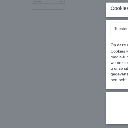
Cookies
Toeste
Op deze w
Cookies w
media-fun
we onze s
u onze si
gegevens 
hen hebt 