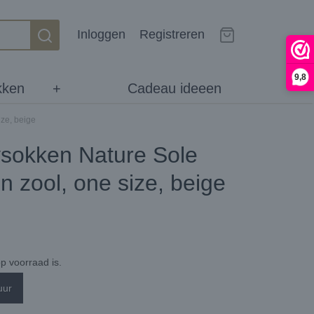
Inloggen
Registreren
9,8
kken
+
Cadeau ideeen
ze, beige
ysokken Nature Sole
 zool, one size, beige
p voorraad is.
uur