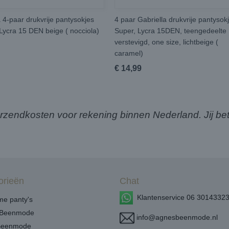
a 4-paar drukvrije pantysokjes
4 paar Gabriella drukvrije pantysok
Lycra 15 DEN beige ( nocciola)
Super, Lycra 15DEN, teengedeelte
verstevigd, one size, lichtbeige (
caramel)
€ 14,99
ndkosten voor rekening binnen Nederland. Jij bet
orieën
Chat
Klantenservice 06 3014332
e panty's
Beenmode
info@agnesbeenmode.nl
Beenmode