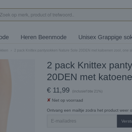
ode
Heren Beenmode
Unisex Grappige so
okken
›
2 pack Knittex pantysokken Nature Sole 20DEN met katoenen zool, one si
2 pack Knittex pant
20DEN met katoenen
€ 11,99
(inclusief btw 21%)
✘
Niet op voorraad
Ontvang een mailtje zodra het product weer o
Verst