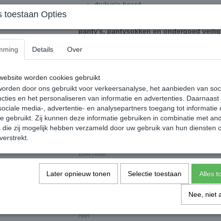
drukvrije boord
 toestaan Opties
Actie: Bij afnamen van minimaal 3 produc
panty’s, pantysokken en ondergoed veili
Dit artikel mag NIET gepast worden.
mming
Details
Over
Agnes Beenmode kan helaas uit hygiënisch o
verbroken en/of beschadigde verzegelingen v
ebsite worden cookies gebruikt
orden door ons gebruikt voor verkeersanalyse, het aanbieden van soc
Kan u uw artikel niet vinden stuur een 
cties en het personaliseren van informatie en advertenties. Daarnaast
be
ociale media-, advertentie- en analysepartners toegang tot informatie
info@agn
te gebruikt. Zij kunnen deze informatie gebruiken in combinatie met an
die zij mogelijk hebben verzameld door uw gebruik van hun diensten o
Specificaties
verstrekt.
EAN code
Netto gewicht
Later opnieuw tonen
Selectie toestaan
Alles 
Afmetingen (l,b,h)
Niet
Nee, niet 
Niet
Niet