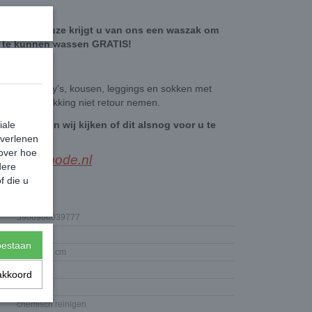
ten naar keuze krijgt u van ons een waszak om
g te kunnen wassen GRATIS!
ogpunt panty's, kousen, leggings en sokken met
an de verpakking niet retour nemen.
iale
berichtje, en wij kijken of dit alsnog voor u te
 verlenen
stellen is.
 over hoe
esbeenmode.nl
dere
f die u
5906906039777
15,00 g
toestaan
12 x 6 x 2 cm
bleken
akkoord
strijken
chemisch reinigen