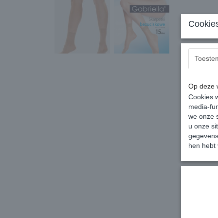
Cookies
Toeste
Op deze w
Cookies w
media-fun
we onze s
u onze si
gegevens 
hen hebt 