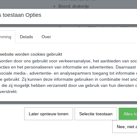
Boord: drukvrije
Teen: verstevigd
 toestaan Opties
Hoeveelheid: 4 paar
Samenstelling: 90% polyamide, 10% ela
mming
Details
Over
Actie: Bij afnamen van minimaal 3 produc
panty’s, pantysokken en ondergoed veili
ebsite worden cookies gebruikt
Dit artikel mag NIET gepast worden.
orden door ons gebruikt voor verkeersanalyse, het aanbieden van soc
Agnes Beenmode kan helaas uit hygiënisch o
cties en het personaliseren van informatie en advertenties. Daarnaast
verbroken en/of beschadigde verzegelingen v
ociale media-, advertentie- en analysepartners toegang tot informatie
te gebruikt. Zij kunnen deze informatie gebruiken in combinatie met an
Kan u uw artikel niet vinden stuur een 
die zij mogelijk hebben verzameld door uw gebruik van hun diensten o
be
verstrekt.
info@agn
Specificaties
Later opnieuw tonen
Selectie toestaan
Alles 
EAN code
Nee, niet 
Netto gewicht
Afmetingen (l,b,h)