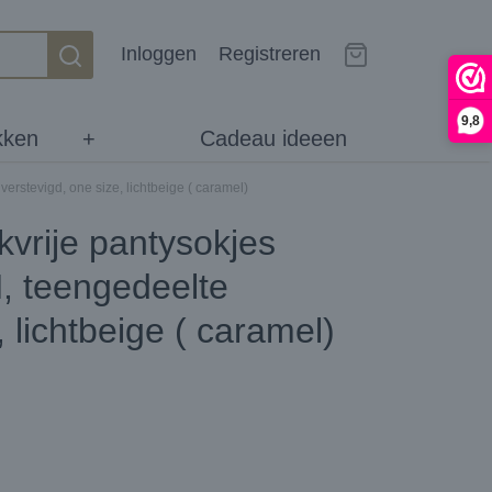
Inloggen
Registreren
9,8
kken
+
Cadeau ideeen
erstevigd, one size, lichtbeige ( caramel)
kvrije pantysokjes
, teengedeelte
, lichtbeige ( caramel)