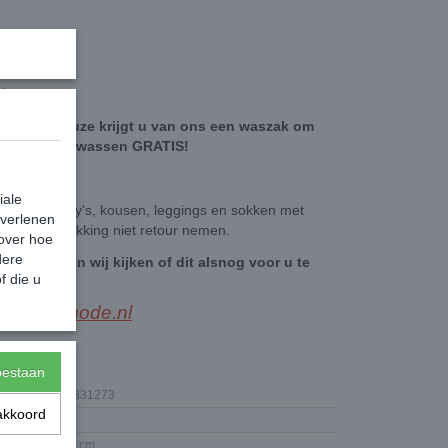
staan
ten naar keuze krijgt u van ons een waszak om
g te kunnen wassen GRATIS!
iale
ogpunt panty's, kousen, leggings en sokken met
 verlenen
an de verpakking niet retour nemen.
 over hoe
dere
berichtje, en wij kijken of dit alsnog voor u te
f die u
stellen is.
esbeenmode.nl
toestaan
5906733331273
akkoord
15,00 g
16 x 6 x 3 cm