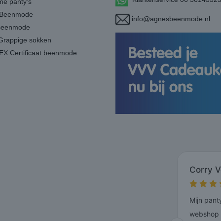
e panty's
Beenmode
info@agnesbeenmode.nl
Beenmode
Grappige sokken
X Certificaat beenmode