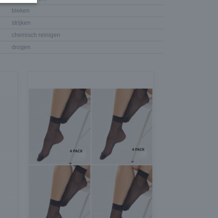
bleken
strijken
chemisch reinigen
drogen