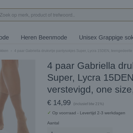
ode
Heren Beenmode
Unisex Grappige so
okken
›
4 paar Gabriella drukvrije pantysokjes Super, Lycra 15DEN, teengedeelte v
4 paar Gabriella dru
Super, Lycra 15DEN
verstevigd, one size
€ 14,99
(inclusief btw 21%)
✓
Op voorraad
- Levertijd 2-3 werkdagen
Aantal