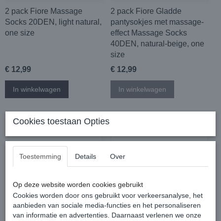
2 pack Fiore Massage
2 pack Fiore Gladde
Socks 20DEN, light natural,
pantysokjes met massage-
one size
effect Massage Socks
40DEN, natural-beige, one
size
€ 12,99
€ 12,99
In winkelwagen
In winkelwagen
Cookies toestaan Opties
Toestemming
Details
Over
Op deze website worden cookies gebruikt
Cookies worden door ons gebruikt voor verkeersanalyse, het
aanbieden van sociale media-functies en het personaliseren
van informatie en advertenties. Daarnaast verlenen we onze