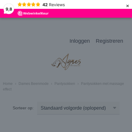
×
42
Reviews
9,8
Inloggen
Registreren
Home
›
Dames Beenmode
›
Pantysokken
›
Pantysokken met massage
effect
Sorteer op: