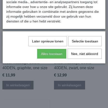
sociale media-, advertentie- en analysepartners toegang tot
informatie over hoe u onze site gebruikt. Zij kunnen deze
informatie gebruiken in combinatie met andere gegevens die
zij mogelijk hebben verzameld door uw gebruik van hun
diensten of die u hen hebt verstrekt.
Later opnieuw tonen
Selectie toestaan
2 pack Fiore Gladde
2 pack Fiore Gladde
Alles toestaan
Nee, niet akkoord
pantysokjes met massage-
pantysokjes met massage-
effect Massage Socks
effect Massage Socks
40DEN, graphite, one size
40DEN, zwart, one size
€ 11,99
€ 12,99
In winkelwagen
In winkelwagen