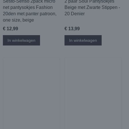
Sesto-Senso 2pack micro
2 paar Soul Pantysokjes
net pantysokjes Fashion
Beige met Zwarte Stippen -
20den met panter patroon,
20 Denier
one size, beige
€ 12,99
€ 13,99
In winkelwagen
In winkelwagen