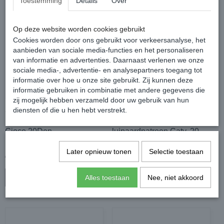
Toestemming
Details
Over
Op deze website worden cookies gebruikt
Cookies worden door ons gebruikt voor verkeersanalyse, het
aanbieden van sociale media-functies en het personaliseren
van informatie en advertenties. Daarnaast verlenen we onze
sociale media-, advertentie- en analysepartners toegang tot
informatie over hoe u onze site gebruikt. Zij kunnen deze
informatie gebruiken in combinatie met andere gegevens die
zij mogelijk hebben verzameld door uw gebruik van hun
2 pack Lores visnet
2 pack Gabriella
diensten of die u hen hebt verstrekt.
pantysokjes met hartjes
pantysokjes met
Gioco 20Den,
luipaardpatroon Caty, 20
bianco/groen, one size
denier, beige/zwart
Later opnieuw tonen
Selectie toestaan
€ 12,99
€ 12,99
Alles toestaan
Nee, niet akkoord
In winkelwagen
In winkelwagen