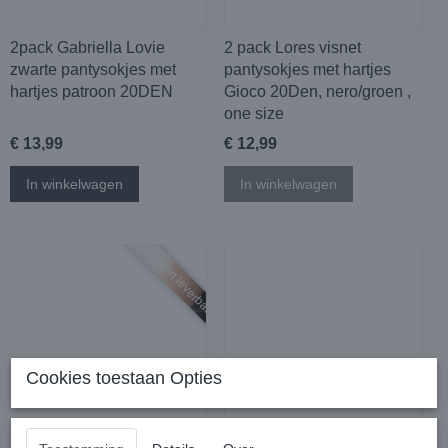
2pack Gabriella Lovie
2 pack Lores visnet
zwarte pantysokjes met
pantysokjes met hartjes
hartjes patroon 20DEN
Gioco 20Den, nero/groen ,
one size
€ 13,99
€ 12,99
In winkelwagen
In winkelwagen
Binnenkort leverbaar
Cookies toestaan Opties