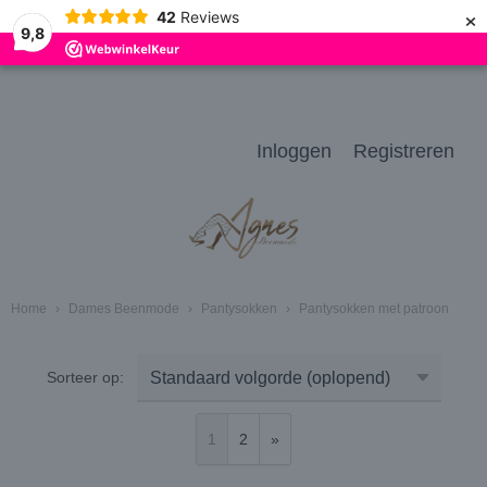
×
42
Reviews
9,8
Inloggen
Registreren
Home
›
Dames Beenmode
›
Pantysokken
›
Pantysokken met patroon
Sorteer op:
1
2
»