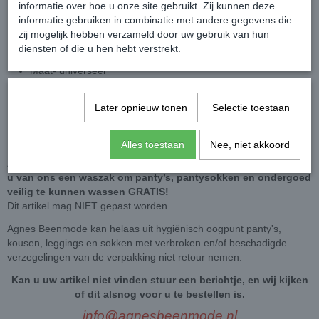
informatie over hoe u onze site gebruikt. Zij kunnen deze
Denier: 20
informatie gebruiken in combinatie met andere gegevens die
zij mogelijk hebben verzameld door uw gebruik van hun
Staat- nieuw
diensten of die u hen hebt verstrekt.
Mode- pantysokjes
Maat- universeel
Aantal - 2 paar
Samenstelling- 85% polyamide, 15% elastaan
Later opnieuw tonen
Selectie toestaan
Patroon- effen met bloemen patroon
Kleur- beige
Alles toestaan
Nee, niet akkoord
Actie: Bij afnamen van minimaal 3 producten naar keuze krijgt
u van ons een waszak om panty’s, pantysokken en ondergoed
veilig te kunnen wassen GRATIS!
Dit artikel mag NIET gepast worden.
Agnes Beenmode kan helaas uit hygiënisch oogpunt panty's,
kousen, leggings en sokken met verbroken en/of beschadigde
verzegelingen van de verpakking niet retour nemen.
Kan u uw artikel niet vinden stuur een berichtje, en wij kijken
of dit alsnog voor u te bestellen is.
info@agnesbeenmode.nl