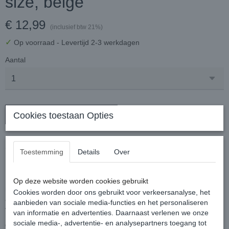
size, beige
€ 12,99
(inclusief btw 21%)
✓
Op voorraad
- Levertijd 2-3 werkdagen
Aantal
In winkelwagen
Cookies toestaan Opties
2 pack Gabriella Pantysokjes Bea 20DEN met
Toestemming
Details
Over
patroon, one size, beige
Exclusieve doorschijnende sokken met een delicaat bloemmotief
Op deze website worden cookies gebruikt
rondom de enkels! Lycra-garen en elastaan zorgen voor een
Cookies worden door ons gebruikt voor verkeersanalyse, het
aangenaam comfort. Brede, drukvrije elastische band. Geen
aanbieden van sociale media-functies en het personaliseren
versterkte tenen en gemarkeerde hielen.
van informatie en advertenties. Daarnaast verlenen we onze
sociale media-, advertentie- en analysepartners toegang tot
Over dit product: