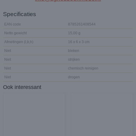
Specificaties
EAN code
8785261408544
Netto gewicht
15,00 g
Afmetingen (l,b,h)
16 x 6 x 3 cm
Niet
bleken
Niet
strijken
Niet
chemisch reinigen
Niet
drogen
Ook interessant