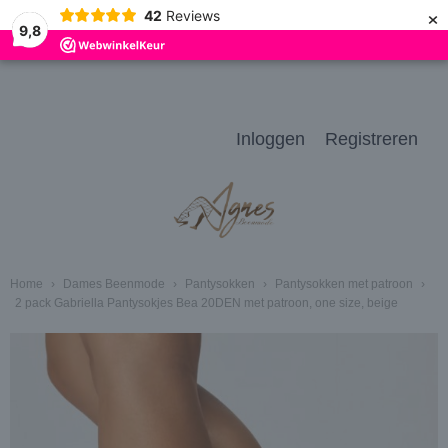
×
42
Reviews
9,8
Inloggen
Registreren
Home
›
Dames Beenmode
›
Pantysokken
›
Pantysokken met patroon
›
2 pack Gabriella Pantysokjes Bea 20DEN met patroon, one size, beige