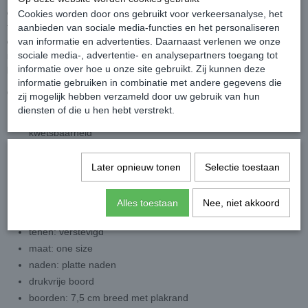
deze stijlvolle pantysokjes. Gemaakt van garens van gerenommeerde
Cookies worden door ons gebruikt voor verkeersanalyse, het
fabrikanten en voorzien van het internationale Oeko-Tex-certificaat, staat
aanbieden van sociale media-functies en het personaliseren
van informatie en advertenties. Daarnaast verlenen we onze
dit product garant voor kwaliteit en veiligheid. De elegante kantenband
sociale media-, advertentie- en analysepartners toegang tot
met siliconen plakstrips zorgt ervoor dat de sokken uitstekend op je been
informatie over hoe u onze site gebruikt. Zij kunnen deze
blijven zitten, terwijl het visnetpatroon een trendy uitstraling biedt.
informatie gebruiken in combinatie met andere gegevens die
Over dit product:
zij mogelijk hebben verzameld door uw gebruik van hun
diensten of die u hen hebt verstrekt.
Gevlochten garens verhogen de duurzaamheid en
kwetsbaarheid
2 paar
OEKO- TEX
Later opnieuw tonen
Selectie toestaan
patroon: visnet
denier: 20
Alles toestaan
Nee, niet akkoord
kleur: zwart
tenen: verstevigd
maat: one size
naden: platte naden
drukvrije boord
boorden: 7,5 cm breed met plakrand