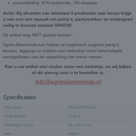
samenstelling: 97% polyamide, 3% elastaan
Actie: Bij afnamen van minimaal 3 producten naar keuze krijgt
u van ons een waszak om panty’s, pantysokken en ondergoed
veilig te kunnen wassen GRATIS!
Dit artikel mag NIET gepast worden.
Agnes Beenmode kan helaas uit hygiënisch oogpunt panty's,
kousen, leggings en sokken met verbroken en/of beschadigde
verzegelingen van de verpakking niet retour nemen.
Kan u uw artikel niet vinden stuur een berichtje, en wij kijken
of dit alsnog voor u te bestellen is.
info@agnesbeenmode.nl
Specificaties
EAN code
5902529670120
Netto gewicht
20,00 g
Afmetingen (l,b,h)
26 x 16 x 2 cm
Niet
bleken