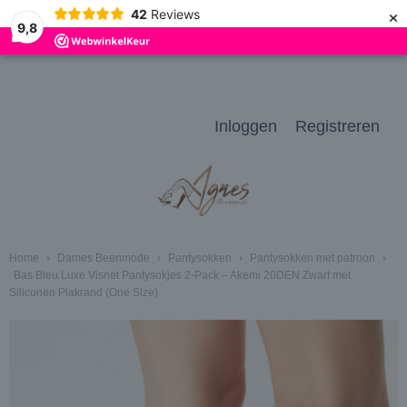
×
42
Reviews
9,8
Inloggen
Registreren
Home
›
Dames Beenmode
›
Pantysokken
›
Pantysokken met patroon
›
Bas Bleu Luxe Visnet Pantysokjes 2-Pack – Akemi 20DEN Zwart met
Siliconen Plakrand (One Size)