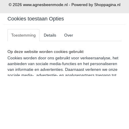
© 2026 www.agnesbeenmode.nl - Powered by Shoppagina.nl
Cookies toestaan Opties
Toestemming
Details
Over
Op deze website worden cookies gebruikt
Cookies worden door ons gebruikt voor verkeersanalyse, het
aanbieden van sociale media-functies en het personaliseren
van informatie en advertenties. Daarnaast verlenen we onze
sociale media-, advertentie- en analysepartners toegang tot
informatie over hoe u onze site gebruikt. Zij kunnen deze
informatie gebruiken in combinatie met andere gegevens die
zij mogelijk hebben verzameld door uw gebruik van hun
diensten of die u hen hebt verstrekt.
Later opnieuw tonen
Selectie toestaan
Alles toestaan
Nee, niet akkoord