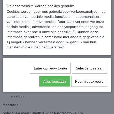
Oeko-Tex certificaat
Op deze website worden cookies gebruikt
Patroon: konijn en wortel
Cookies worden door ons gebruikt voor verkeersanalyse, het
aanbieden van sociale media-functies en het personaliseren
Maat: 43-46
van informatie en advertenties. Daarnaast verlenen we onze
2 paar
sociale media-, advertentie- en analysepartners toegang tot
Kleur: oranje/zwart
informatie over hoe u onze site gebruikt. Zij kunnen deze
Tenen: verstevigd
informatie gebruiken in combinatie met andere gegevens die
Hiel: verstevigd
zij mogelijk hebben verzameld door uw gebruik van hun
diensten of die u hen hebt verstrekt.
Drukvrije ribboordjes
Perfecte pasvorm
Platte naden
Superzacht, licht en comfortabel; Veel comfort - past zich goed
Later opnieuw tonen
Selectie toestaan
aan de voeten aan
Door de toevoeging van elastaan ​​zijn de sokken duurzaam en
Alles toestaan
Nee, niet akkoord
elastisch
Materiaal: 69% katoen 18 polyprolyleen 11% polyamide 2%
elasthaan
Maattabel:
Schoenen maat: 34-38 > Voet lengte: 22-24 cm