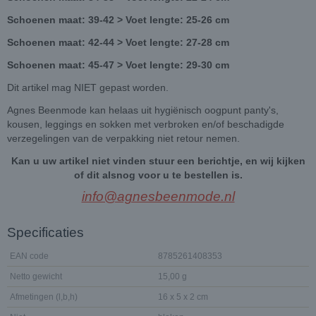
Schoenen maat: 39-42 > Voet lengte: 25-26 cm
Schoenen maat: 42-44 > Voet lengte: 27-28 cm
Schoenen maat: 45-47 > Voet lengte: 29-30 cm
Dit artikel mag NIET gepast worden.
Agnes Beenmode kan helaas uit hygiënisch oogpunt panty's,
kousen, leggings en sokken met verbroken en/of beschadigde
verzegelingen van de verpakking niet retour nemen.
Kan u uw artikel niet vinden stuur een berichtje, en wij kijken
of dit alsnog voor u te bestellen is.
info@agnesbeenmode.nl
Specificaties
EAN code
8785261408353
Netto gewicht
15,00 g
Afmetingen (l,b,h)
16 x 5 x 2 cm