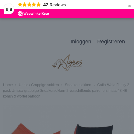
×
42
Reviews
9,8
Inloggen
Registreren
Home
›
Unisex Grappige sokken
›
Sneaker sokken
›
Gatta-Wola Funky 2-
pack Unisex-grappige Sneakersokken-2 verschillende patronen, maat 43-46
konijn & wortel patroon